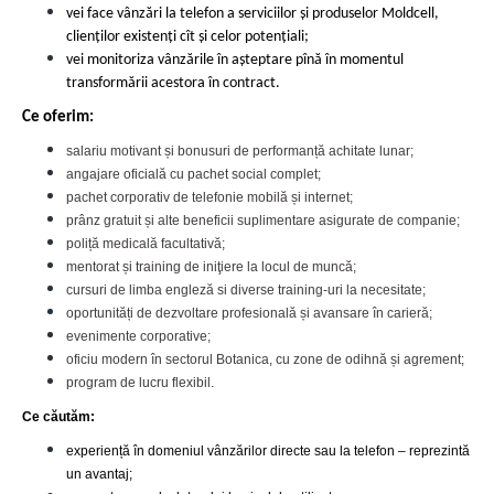
vei face vânzări la telefon a serviciilor și produselor Moldcell,
clienților existenți cît și celor potențiali;
vei monitoriza vânzările în așteptare pînă în momentul
transformării acestora în contract.
Ce oferim:
salariu motivant și bonusuri de performanță achitate lunar;
angajare oficială cu pachet social complet;
pachet corporativ de telefonie mobilă și internet;
prânz gratuit și alte beneficii suplimentare asigurate de companie;
poliță medicală facultativă;
mentorat și training de iniţiere la locul de muncă;
cursuri de limba engleză si diverse training-uri la necesitate;
oportunități de dezvoltare profesională și avansare în carieră;
evenimente corporative;
oficiu modern în sectorul Botanica, cu zone de odihnă și agrement;
program de lucru flexibil.
Ce căutăm:
experiență în domeniul vânzărilor directe sau la telefon – reprezintă
un avantaj;