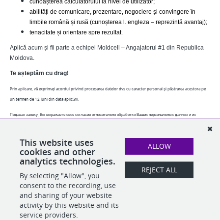
cunoașterea calculatorului la nivel de utilizator;
abilități de comunicare, prezentare, negociere și convingere în
limbile română și rusă (cunoșterea l. engleza – reprezintă avantaj);
tenacitate și orientare spre rezultat.
Aplică acum și fii parte a echipei Moldcell – Angajatorul #1 din Republica
Moldova.
Te așteptăm cu drag!
Prin aplicare, vă exprimați acordul privind procesarea datelor dvs cu caracter personal și păstrarea acestora pe
un termen de 12 luni din data aplicării.
Подавая заявку, Вы выражаете свое согласие относительно обработки Ваших персональных данных и их
хранения в течение 12 месяцев с даты подачи заявки.
This website uses
By applying, you express your agreement regarding the processing of your personal data and their retention for
ALLOW
cookies and other
a period of 12 months from the application date.
analytics technologies.
REJECT ALL
By selecting "Allow", you
SHARE
APPLY
consent to the recording, use
and sharing of your website
activity by this website and its
service providers.