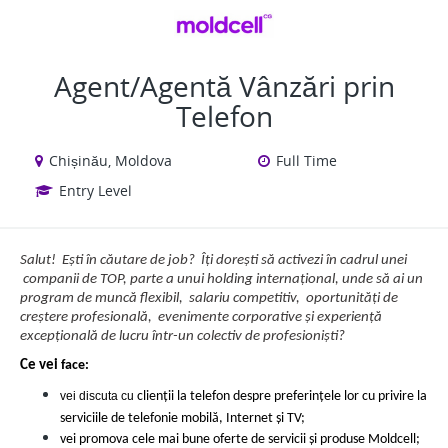
VIEW ALL JOBS
VIEW OUR WEBSITE
Agent/Agentă Vânzări prin
Telefon
Chișinău, Moldova
Full Time
Entry Level
Salut! Ești în căutare de job? Îți dorești să activezi în cadrul unei
companii de TOP, parte a unui holding internațional, unde să ai un
program de muncă flexibil, salariu competitiv, oportunități de
creștere profesională, evenimente corporative și experiență
excepțională de lucru într-un colectiv de profesioniști?
Ce vei
face:
vei discuta cu
clienții la telefon despre preferințele lor cu privire la
serviciile de telefonie mobilă, Internet și TV;
vei promova cele mai bune oferte de servicii și produse Moldcell;